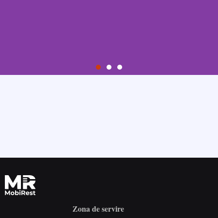
Pas 1.
Înregistrați-vă
Creați-vă un cont, furnizând adresa de e-mail și alegând o
parolă.
Încercați gratuit
Zona de servire