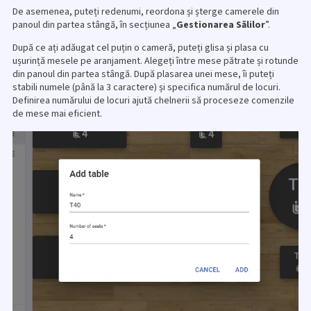
De asemenea, puteți redenumi, reordona și șterge camerele din
panoul din partea stângă, în secțiunea „
Gestionarea Sălilor
”.
După ce ați adăugat cel puțin o cameră, puteți glisa și plasa cu
ușurință mesele pe aranjament. Alegeți între mese pătrate și rotunde
din panoul din partea stângă. După plasarea unei mese, îi puteți
stabili numele (până la 3 caractere) și specifica numărul de locuri.
Definirea numărului de locuri ajută chelnerii să proceseze comenzile
de mese mai eficient.