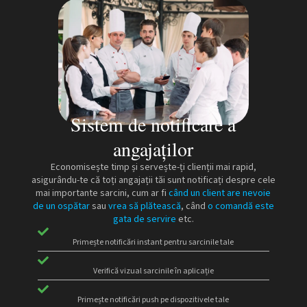
Sistem de notificare a
angajaților
Economisește timp și servește-ți clienții mai rapid,
asigurându-te că toți angajații tăi sunt notificați despre cele
mai importante sarcini, cum ar fi
când un client are nevoie
de un ospătar
sau
vrea să plătească
, când
o comandă este
gata de servire
etc.
Primește notificări instant pentru sarcinile tale
Verifică vizual sarcinile în aplicație
Primește notificări push pe dispozitivele tale