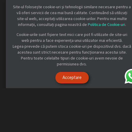
Site-ul folosește cookie-uri și tehnologii similare necesare pentru a
vă oferi servicii de cea mai bună calitate. Continuând să utilizați
site-ul web, acceptați utilizarea cookie-urilor. Pentru mai multe
informații, consultați pagina noastră de
Politica de Cookie-uri
.
Cookie-urile sunt fișiere text mici care pot fi utilizate de site-uri
web pentru a face experiența unui utilizator mai eficientă.
Legea prevede că putem stoca cookie-uri pe dispozitivul dvs. dacă
acestea sunt strict necesare pentru funcționarea acestui site.
Pentru toate celelalte tipuri de cookie-uri avem nevoie de
permisiunea dvs.
Acceptare
Servire automată pe feluri
MobiRest
organizează automat produsele comandate pe
feluri
și le afișează clar pe sistemul de afișare din bucătărie.
Felurile
pot fi gestionate și manual
, oferind personalului
control complet și asigurând o experiență culinară fluidă și
bine sincronizată.
Servire pe feluri automată și manuală