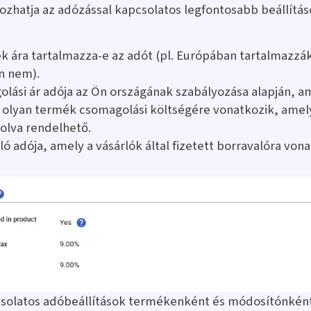
ozhatja az adózással kapcsolatos legfontosabb beállítás
k ára tartalmazza-e az adót (pl. Európában tartalmazzák
n nem).
lási ár adója az Ön országának szabályozása alapján, a
olyan termék csomagolási költségére vonatkozik, amel
lva rendelhető.
ló adója, amely a vásárlók által fizetett borravalóra vona
csolatos adóbeállítások termékenként és módosítónként