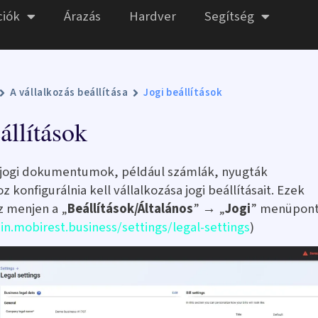
ciók
Árazás
Hardver
Segítség
A vállalkozás beállítása
Jogi beállítások
állítások
 jogi dokumentumok, például számlák, nyugták
z konfigurálnia kell vállalkozása jogi beállításait. Ezek
z menjen a „
Beállítások/Általános
” → „
Jogi
” menüpont
in.mobirest.business/settings/legal-settings
)