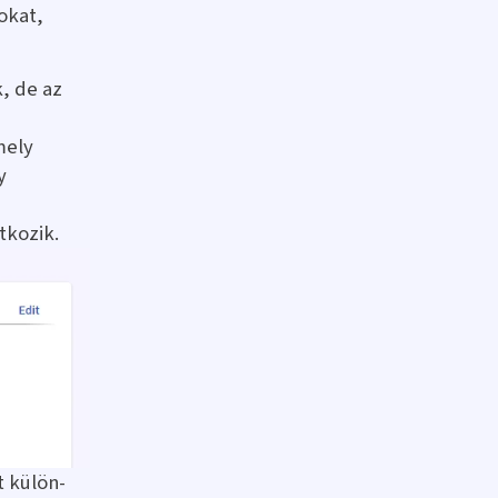
okat,
, de az
mely
y
tkozik.
 külön-