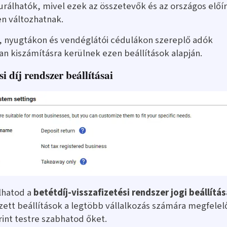
urálhatók, mivel ezek az összetevők és az országos előí
n változhatnak.
, nyugtákon és vendéglátói cédulákon szereplő adók
n kiszámításra kerülnek ezen beállítások alapján.
si díj rendszer beállításai
álhatod a
betétdíj-visszafizetési rendszer jogi beállítás
ett beállítások a legtöbb vállalkozás számára megfelel
rint testre szabhatod őket.