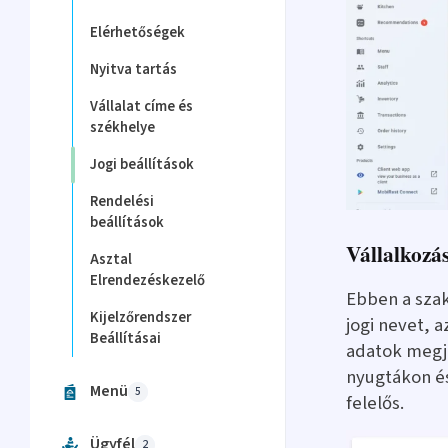
Elérhetőségek
Nyitva tartás
Vállalat címe és
székhelye
Jogi beállítások
Rendelési
beállítások
Vállalkozás
Asztal
Elrendezéskezelő
Ebben a szak
Kijelzőrendszer
jogi nevet, 
Beállításai
adatok megj
nyugtákon és
Menü
5
felelős.
Ügyfél
2