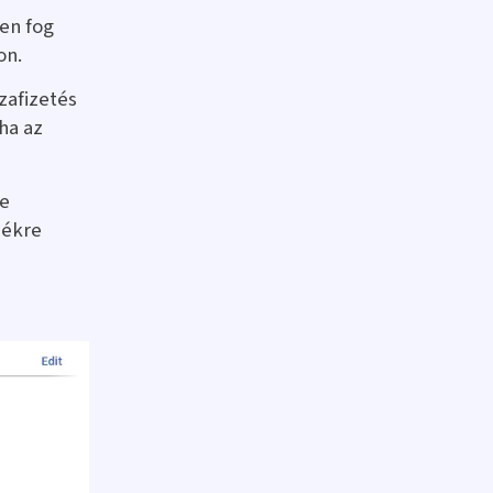
ven fog
on.
zafizetés
 ha az
re
mékre