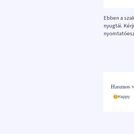
Ebben a szak
nyugtái. Kér
nyomtatóesz
Hasznos v
Happy