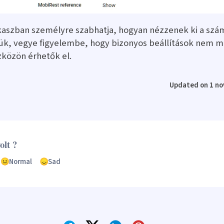
aszban személyre szabhatja, hogyan nézzenek ki a szám
jük, vegye figyelembe, hogy bizonyos beállítások nem 
közön érhetők el.
Updated on 1 n
olt ?
Normal
Sad