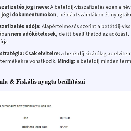
szafizetés jogi neve:
A betétdíj-visszafizetés ezen a né
a
jogi dokumentumokon
, például számlákon és nyugták
szafizetés adója:
Alapértelmezés szerint a betétdíj-viss
lában
nem adókötelesek
, de itt beállíthatod az adózást,
rja.
stratégia:
Csak elvitelre:
a betétdíj kizárólag az elvitel
t termékekre vonatkozik.
Mindig:
a betétdíj minden ter
la & Fiskális nyugta beállításai