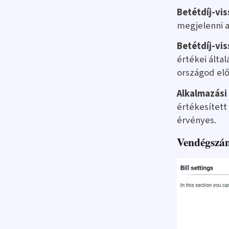
Betétdíj-vis
megjelenni 
Betétdíj-vis
értékei álta
országod előí
Alkalmazási 
értékesítet
érvényes.
Vendégszám