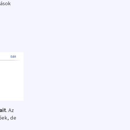
rások
ait
. Az
őek, de