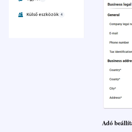
Külső eszközök
4
Adó beállí