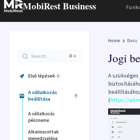
MobiRest Business
Funk
Home
Docs
Jogi be
Search...
⌘ K
A szükséges
Első lépések
5
biztosításáho
beállításáho
A vállalkozás
9
beállítása
(
https://adm
A vállalkozás
pénzneme
Alkalmazottak
menedzselése