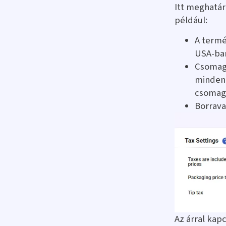
Itt meghatár
például:
A termé
USA-ba
Csomago
minden 
csomago
Borrava
Az árral kap