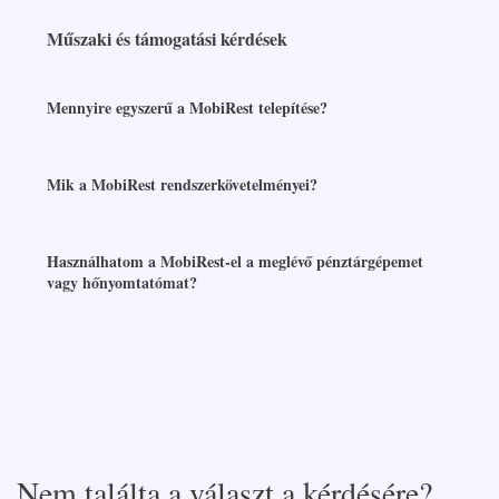
Műszaki és támogatási kérdések
Mennyire egyszerű a MobiRest telepítése?
Mik a MobiRest rendszerkövetelményei?
Használhatom a MobiRest-el a meglévő pénztárgépemet
vagy hőnyomtatómat?
Nem találta a választ a kérdésére?