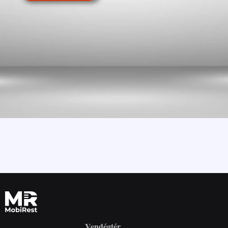
Vendégtér