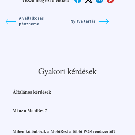
Ossza meg ezt a cikket:
A vállalkozás
Nyitva tartás
pénzneme
Gyakori kérdések
Általános kérdések
Mi az a MobiRest?
Miben különbözik a MobiRest a többi POS rendszertől?