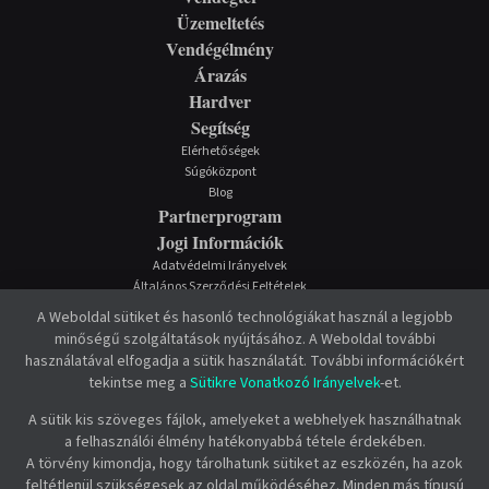
Üzemeltetés
Vendégélmény
Árazás
Hardver
Segítség
Elérhetőségek
Súgóközpont
Blog
Partnerprogram
Jogi Információk
Adatvédelmi Irányelvek
Általános Szerződési Feltételek
Sütikre Vonatkozó Irányelvek
A Weboldal sütiket és hasonló technológiákat használ a legjobb
minőségű szolgáltatások nyújtásához. A Weboldal további
használatával elfogadja a sütik használatát. További információkért
tekintse meg a
Sütikre Vonatkozó Irányelvek
-et.
A sütik kis szöveges fájlok, amelyeket a webhelyek használhatnak
a felhasználói élmény hatékonyabbá tétele érdekében.
A törvény kimondja, hogy tárolhatunk sütiket az eszközén, ha azok
feltétlenül szükségesek az oldal működéséhez. Minden más típusú