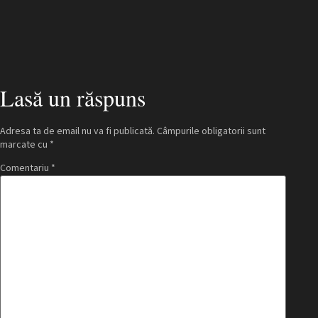
Pas 1.
Înregistrați-vă
Creați-vă un cont, furnizând adresa de e-mail și alegând o
Lasă un răspuns
parolă.
Adresa ta de email nu va fi publicată.
Câmpurile obligatorii sunt
Încercați gratuit
marcate cu
*
Comentariu
*