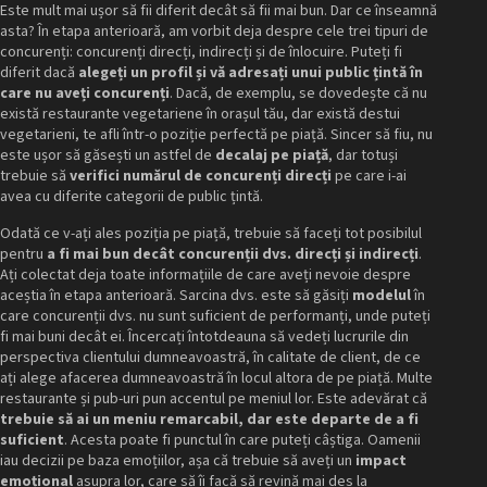
Este mult mai ușor să fii diferit decât să fii mai bun. Dar ce înseamnă
asta? În etapa anterioară, am vorbit deja despre cele trei tipuri de
concurenți: concurenți direcți, indirecți și de înlocuire. Puteți fi
diferit dacă
alegeți un profil și vă adresați unui public țintă în
care nu aveți concurenți
. Dacă, de exemplu, se dovedește că nu
există restaurante vegetariene în orașul tău, dar există destui
vegetarieni, te afli într-o poziție perfectă pe piață. Sincer să fiu, nu
este ușor să găsești un astfel de
decalaj pe piață
, dar totuși
trebuie să
verifici numărul de concurenți direcți
pe care i-ai
avea cu diferite categorii de public țintă.
Odată ce v-ați ales poziția pe piață, trebuie să faceți tot posibilul
pentru
a fi mai bun decât concurenții dvs. direcți și indirecți
.
Ați colectat deja toate informațiile de care aveți nevoie despre
aceștia în etapa anterioară. Sarcina dvs. este să găsiți
modelul
în
care concurenții dvs. nu sunt suficient de performanți, unde puteți
fi mai buni decât ei. Încercați întotdeauna să vedeți lucrurile din
perspectiva clientului dumneavoastră, în calitate de client, de ce
ați alege afacerea dumneavoastră în locul altora de pe piață. Multe
restaurante și pub-uri pun accentul pe meniul lor. Este adevărat că
trebuie să ai un meniu remarcabil, dar este departe de a fi
suficient
. Acesta poate fi punctul în care puteți câștiga. Oamenii
iau decizii pe baza emoțiilor, așa că trebuie să aveți un
impact
emoțional
asupra lor, care să îi facă să revină mai des la