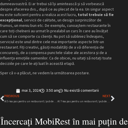
dumneavoastră. Ei ar trebui să își amintească și să vorbească
despre afacerea dvs., după ce au plecat de la ea. Un singur aspect
nu este suficient pentru a realiza acest lucru,
totul trebuie să fie
excepțional
, servicii de calitate, un design surprinzător de
frumos, un meniu bun etc. De exemplu, cunoaștem restaurante în
care toți chelnerii au urmat în prealabil un curs în care au învățat
cum să se comporte cu clienții. Nu pot să subliniez îndeajuns,
serviciul este unul dintre cele mai importante aspecte într-un
restaurant. Fiți creativi, găsiți modalități de a vă diferenția de
concurenți, de a compensa punctele slabe ale acestora și de a
influența emoțiile oamenilor. Ca de obicei, nu uitați să notați toate
deciziile pe care le-ați luat în această etapă.
Sper că v-a plăcut, ne vedem la următoarea postare.
mai 3, 2024
3:50 am
Nu există comentarii
PREVIOUS
NEXT
Al 5-lea pas pentru un restaurant / pub de succes – Concurenții
Al 7-lea pas pentru un restaurant / pub de succes – Personalitatea
Încercați MobiRest în mai puțin de